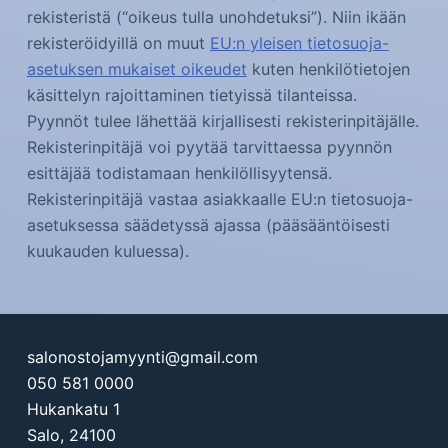
rekisteristä (“oikeus tulla unohdetuksi”). Niin ikään
rekisteröidyillä on muut
EU:n yleisen tietosuoja-
asetuksen mukaiset oikeudet
kuten henkilötietojen
käsittelyn rajoittaminen tietyissä tilanteissa.
Pyynnöt tulee lähettää kirjallisesti rekisterinpitäjälle.
Rekisterinpitäjä voi pyytää tarvittaessa pyynnön
esittäjää todistamaan henkilöllisyytensä.
Rekisterinpitäjä vastaa asiakkaalle EU:n tietosuoja-
asetuksessa säädetyssä ajassa (pääsääntöisesti
kuukauden kuluessa).
salonostojamyynti@gmail.com
050 581 0000
Hukankatu 1
Salo
,
24100