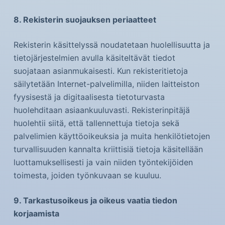
8. Rekisterin suojauksen periaatteet
Rekisterin käsittelyssä noudatetaan huolellisuutta ja
tietojärjestelmien avulla käsiteltävät tiedot
suojataan asianmukaisesti. Kun rekisteritietoja
säilytetään Internet-palvelimilla, niiden laitteiston
fyysisestä ja digitaalisesta tietoturvasta
huolehditaan asiaankuuluvasti. Rekisterinpitäjä
huolehtii siitä, että tallennettuja tietoja sekä
palvelimien käyttöoikeuksia ja muita henkilötietojen
turvallisuuden kannalta kriittisiä tietoja käsitellään
luottamuksellisesti ja vain niiden työntekijöiden
toimesta, joiden työnkuvaan se kuuluu.
9. Tarkastusoikeus ja oikeus vaatia tiedon
korjaamista