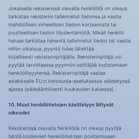
Jokaisella rekisterissä olevalla henkilöllä on oikeus
tarkistaa rekisteriin tallennetut tietonsa ja vaatia
mahdollisen virheellisen tiedon korjaamista tai
puutteellisen tiedon täydentämistä. Mikäli henkilö
haluaa tarkistaa hänestä tallennetut tiedot tai vaatia
niihin oikaisua, pyyntö tulee lähettää
kirjallisesti rekisterinpitäjälle. Rekisterinpitäjä voi
pyytää tarvittaessa pyynnön esittäjää todistamaan
henkilöllisyytensä. Rekisterinpitäjä vastaa
asiakkaalle EU:n tietosuoja-asetuksessa säädetyssä
ajassa (pääsääntöisesti kuukauden kuluessa).
10. Muut henkilötietojen käsittelyyn liittyvät
oikeudet
Rekisterissä olevalla henkilöllä on oikeus pyytää
häntä koskevien henkilötietojen poistamiseen