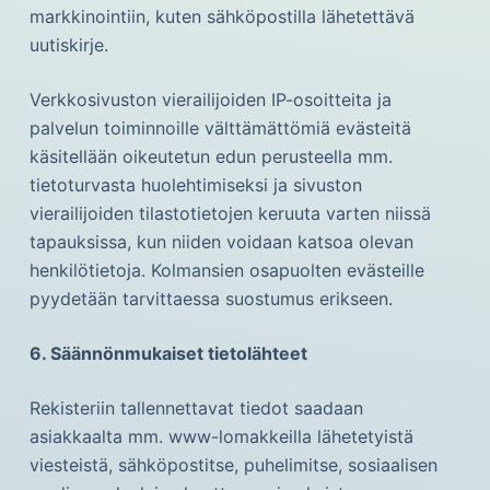
markkinointiin, kuten sähköpostilla lähetettävä
uutiskirje.
Verkkosivuston vierailijoiden IP-osoitteita ja
palvelun toiminnoille välttämättömiä evästeitä
käsitellään oikeutetun edun perusteella mm.
tietoturvasta huolehtimiseksi ja sivuston
vierailijoiden tilastotietojen keruuta varten niissä
tapauksissa, kun niiden voidaan katsoa olevan
henkilötietoja. Kolmansien osapuolten evästeille
pyydetään tarvittaessa suostumus erikseen.
6. Säännönmukaiset tietolähteet
Rekisteriin tallennettavat tiedot saadaan
asiakkaalta mm. www-lomakkeilla lähetetyistä
viesteistä, sähköpostitse, puhelimitse, sosiaalisen