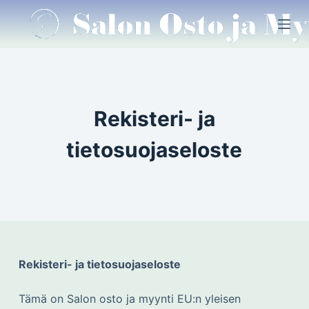
S
k
i
p
t
o
Rekisteri- ja
c
o
tietosuojaseloste
n
t
e
n
t
Rekisteri- ja tietosuojaseloste
Tämä on Salon osto ja myynti EU:n yleisen