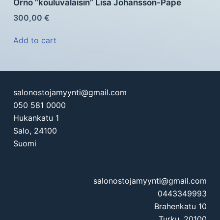
Orno “kouluvalaisin” Lisa Johansson-Pape
300,00
€
Add to cart
salonostojamyynti@gmail.com
050 581 0000
Hukankatu 1
Salo
,
24100
Suomi
salonostojamyynti@gmail.com
0443349993
Brahenkatu 10
Turku
,
20100