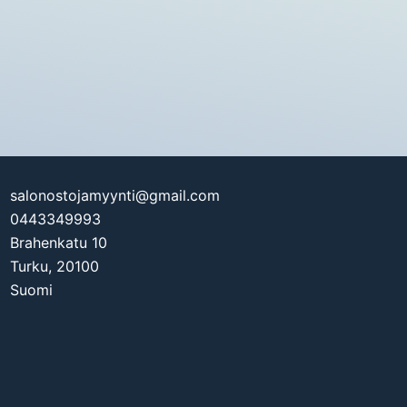
salonostojamyynti@gmail.com
0443349993
Brahenkatu 10
Turku
,
20100
Suomi