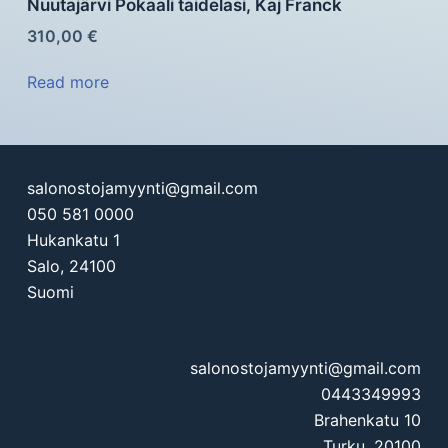
Nuutajärvi Pokaali taidelasi, Kaj Franck
310,00
€
Read more
salonostojamyynti@gmail.com
050 581 0000
Hukankatu 1
Salo
,
24100
Suomi
salonostojamyynti@gmail.com
0443349993
Brahenkatu 10
Turku
,
20100