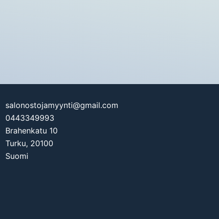
salonostojamyynti@gmail.com
0443349993
Brahenkatu 10
Turku
,
20100
Suomi