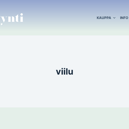
KAUPPA
INFO
viilu