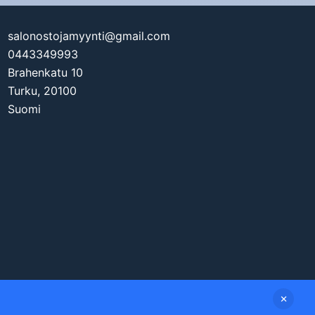
salonostojamyynti@gmail.com
0443349993
Brahenkatu 10
Turku
,
20100
Suomi
käytäntö