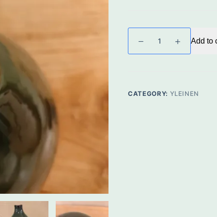
Iittala.
Add to 
Timo
Sarpaneva.
Lintu
pullo,
signeerattu.
CATEGORY:
YLEINEN
quantity