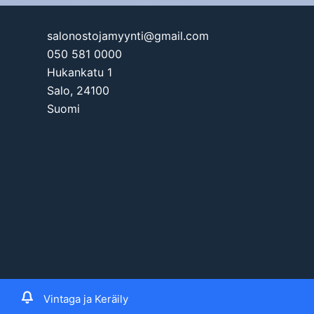
salonostojamyynti@gmail.com
050 581 0000
Hukankatu 1
Salo
,
24100
Suomi
© 2026 
Vintaga ja Keräily