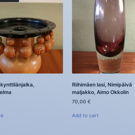
kynttilänjalka,
Riihimäen lasi, Nimipäivä
elma
maljakko, Aimo Okkolin
70,00
€
re
Add to cart