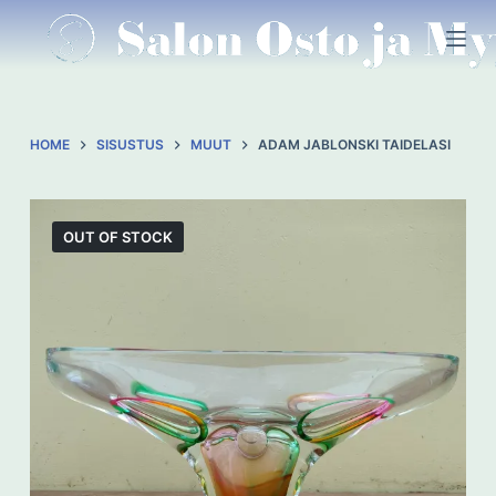
S
k
i
p
t
HOME
SISUSTUS
MUUT
ADAM JABLONSKI TAIDELASI
o
c
o
OUT OF STOCK
n
t
e
n
t