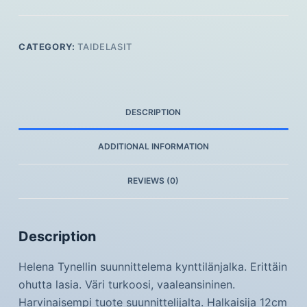
CATEGORY:
TAIDELASIT
DESCRIPTION
ADDITIONAL INFORMATION
REVIEWS (0)
Description
Helena Tynellin suunnittelema kynttilänjalka. Erittäin
ohutta lasia. Väri turkoosi, vaaleansininen.
Harvinaisempi tuote suunnittelijalta. Halkaisija 12cm