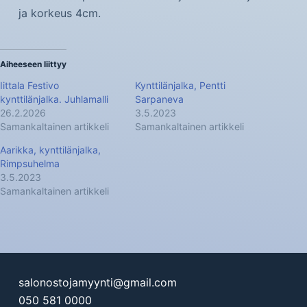
ja korkeus 4cm.
Aiheeseen liittyy
Iittala Festivo
Kynttilänjalka, Pentti
kynttilänjalka. Juhlamalli
Sarpaneva
26.2.2026
3.5.2023
Samankaltainen artikkeli
Samankaltainen artikkeli
Aarikka, kynttilänjalka,
Rimpsuhelma
3.5.2023
Samankaltainen artikkeli
salonostojamyynti@gmail.com
050 581 0000