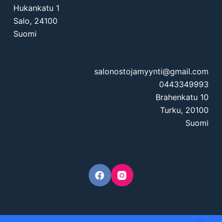
Hukankatu 1
Salo
,
24100
Suomi
salonostojamyynti@gmail.com
0443349993
Brahenkatu 10
Turku
,
20100
Suomi
© 2026 - Salon Osto Ja Myynti -
Rekisteri- ja