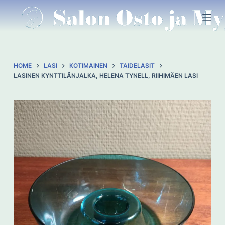
S
k
i
p
t
HOME
LASI
KOTIMAINEN
TAIDELASIT
o
LASINEN KYNTTILÄNJALKA, HELENA TYNELL, RIIHIMÄEN LASI
c
o
n
t
e
n
t