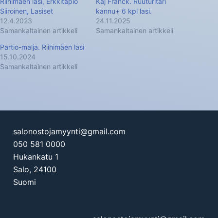
Riihimäen lasi, Erkkitapio
Kaj Franck. Ruuturitari
Siiroinen, Lasiset
kannu+ 6 kpl lasi.
12.4.2023
24.11.2025
Samankaltainen artikkeli
Samankaltainen artikkeli
Partio-malja. Riihimäen lasi
15.10.2024
Samankaltainen artikkeli
salonostojamyynti@gmail.com
050 581 0000
Hukankatu 1
Salo
,
24100
Suomi