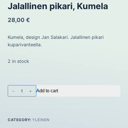
Jalallinen pikari, Kumela
28,00
€
Kumela, design Jan Salakari. Jalallinen pikari
kuparivanteella.
2 in stock
Jalallinen
Add to cart
pikari,
Kumela
quantity
CATEGORY:
YLEINEN