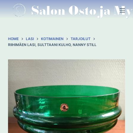
S
k
i
p
t
HOME
LASI
KOTIMAINEN
TARJOILUT
o
RIIHIMÄEN LASI, SULTTAANI KULHO, NANNY STILL
c
o
n
t
e
n
t